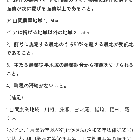
面積が次に掲げる面積以上であること。
ア.山間農業地域 1．5ha
イ.アに掲げる地域以外の地域 2．5ha
2．前号に規定する農地のうち50％を超える農地が受託地
であること。
3．主たる農業従事地域の農業組合から推薦を受けられる
こと。
4．町税の滞納がないこと。
（補足）
1.山間農業地域：川相、藤瀬、富之尾、楢崎、樋田、霜
ケ原
2.受託地：農業経営基盤強化促進法(昭和55年法律第65号)
に基づく利用権設定等促進事業、中間管理事業の推進に