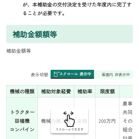
が、本補助金の交付決定を受けた年度内に完了す
ることが必要です。
補助金額額等
補助金額等
スクロール
表示中
表
表示切替
画面内
非表示中
組
み
機械の種類
補助対象経費
補助率
限度額
の
農事組
トラクター
共同利
田植機
機械の購入費
定額
200万円
その場
コンバイン
組合員
スクロールできます
計画書