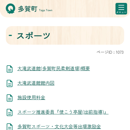
スポーツ
ページID :
1073
大滝武道館(多賀町民柔剣道場)概要
大滝武道館館内図
施設使用料金
スポーツ推進委員『使こう亭屋(出前指導)』
多賀町スポーツ・文化大会等出場激励金