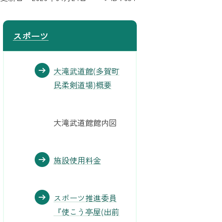
スポーツ
大滝武道館(多賀町
民柔剣道場)概要
大滝武道館館内図
施設使用料金
スポーツ推進委員
『使こう亭屋(出前