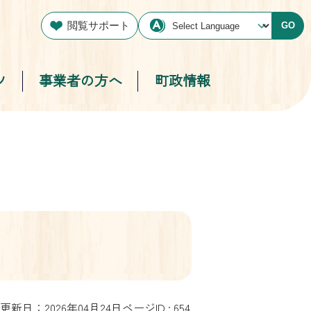
閲覧サポート
GO
ツ
事業者の方へ
町政情報
更新日：2026年04月24日
ページID :
654