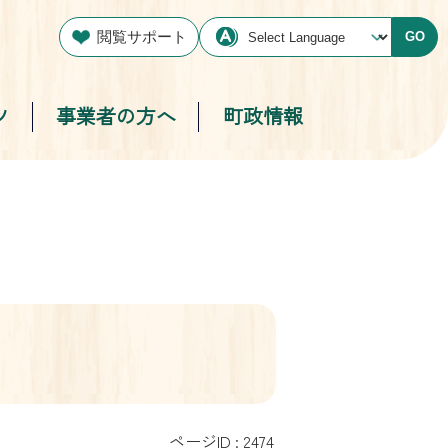
閲覧サポート
GO
ツ
事業者の方へ
町政情報
ページID :
2474