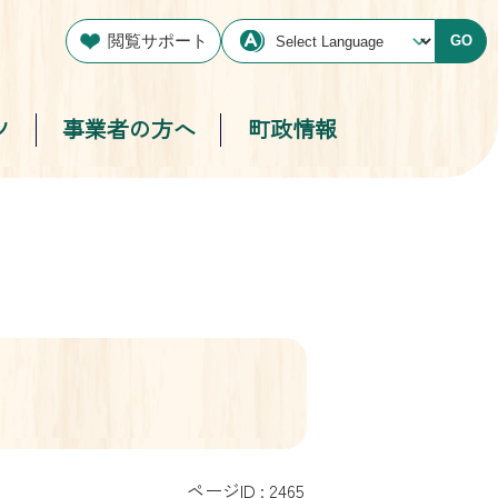
閲覧サポート
GO
ツ
事業者の方へ
町政情報
ページID :
2465