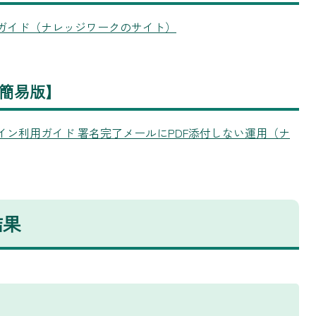
゙イド（ナレッジワークのサイト）
簡易版】
ン利用ガイド 署名完了メールにPDF添付しない運用（ナ
結果