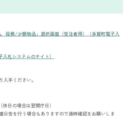
品、役務/少額物品」選択画面（受注者用）（多賀町電子入
子入札システムのサイト）
り入手ください。
。（休日の場合は翌開庁日）
遽公告を行う場合もありますので適時確認をお願いしま