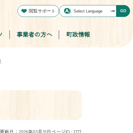
閲覧サポート
GO
ツ
事業者の方へ
町政情報
果
更新日：2026年03月31日
ページID :
1777