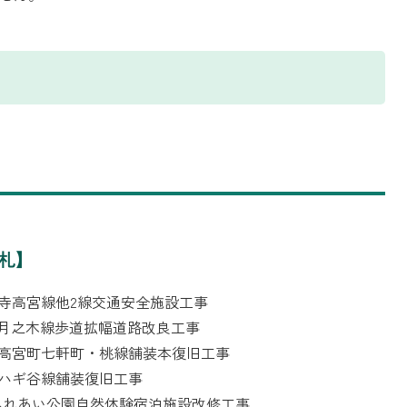
札】
敏満寺高宮線他2線交通安全施設工事
多賀月之木線歩道拡幅道路改良工事
市道高宮町七軒町・桃線舗装本復旧工事
アサハギ谷線舗装復旧工事
取山ふれあい公園自然体験宿泊施設改修工事