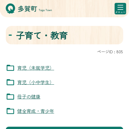
子育て・教育
ページID :
805
育児（未就学児）
育児（小中学生）
母子の健康
健全育成・青少年