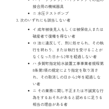
接合用の機械器具
ニ 水圧テストポンプ
次のいずれにも該当しない者
イ 成年被後見人もしくは被保佐人または
破産者で復権を得ない者
ロ 法に違反して、刑に処せられ、その執
行を終わり、または執行を受けることが
なくなった日から2年を経過しない者
ハ 多賀町指定給水装置工事事業者規程第
8条第1項の規定により指定を取り消さ
れ、その取消しの日から2年を経過しな
い者
ニ その業務に関し不正または不誠実な行
為をするおそれがあると認めるに足りる
相当の理由がある者