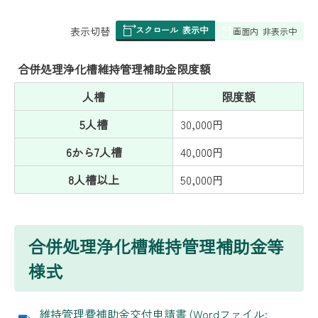
スクロール
表示中
表
表示切替
画面内
非表示中
組
み
合併処理浄化槽維持管理補助金限度額
の
人槽
限度額
5人槽
30,000円
6から7人槽
40,000円
8人槽以上
50,000円
合併処理浄化槽維持管理補助金等
様式
維持管理費補助金交付申請書 (Wordファイル: