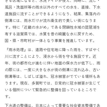
きる区域になると、水洗トイレが使え、同時に、流し・
風呂・洗面所等の雨水以外のすべての水を、直接、下水
道施設に流すことができるようになり、結果、集落内の
側溝には、雨水だけが流れ衛生的で美しい街になりま
す。特に「近畿の水がめ」である閉鎖性水域の琵琶湖を
有する滋賀県では、水質を昔の綺麗な水に戻すため、
国・県・市町村が一体となり事業を推進しています。
『雨水処理』は、道路や住宅地に降った雨を、すばやく
川に流すことにより、浸水から街を守る施設です。近
年、街の都市化が進むに伴い地面の保水力が低下し、雨
の際には、一度に大きな水が街の側溝に流れ込み、古い
側溝等は、しばしば溢れ、冠水被害がでている場所もあ
ります。現在、多賀町では、日常的に冠水被害が生じて
いる個所について緊急的に整備を図っているところで
す。
下水道の整備は、日本にとって重要な社会資本整備であ