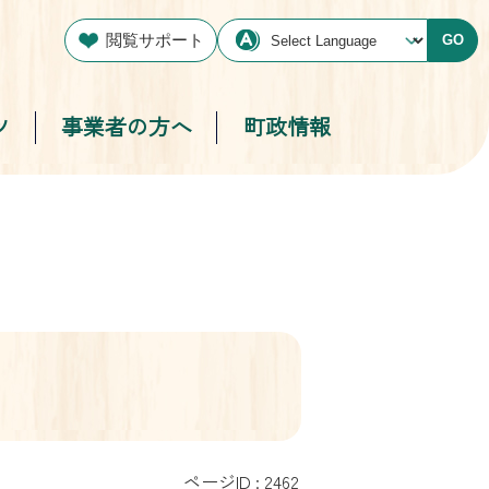
閲覧サポート
GO
ツ
事業者の方へ
町政情報
ページID :
2462