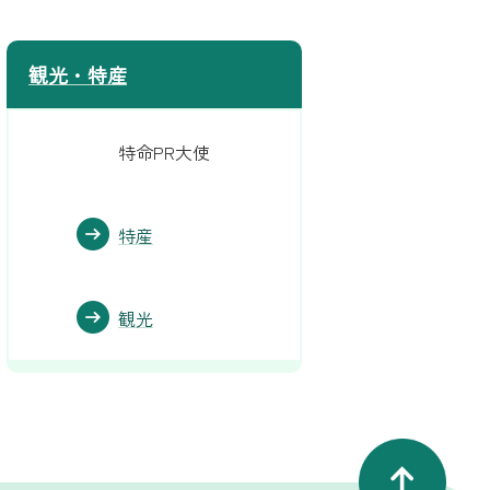
観光・特産
特命PR大使
特産
観光