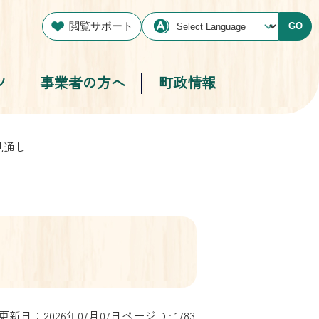
閲覧サポート
GO
ツ
事業者の方へ
町政情報
見通し
更新日：2026年07月07日
ページID :
1783