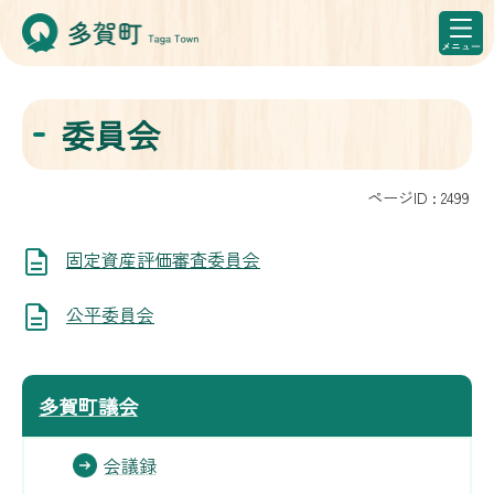
委員会
ページID :
2499
固定資産評価審査委員会
公平委員会
多賀町議会
会議録