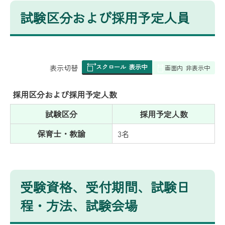
試験区分および採用予定人員
スクロール
表示中
表
表示切替
画面内
非表示中
組
み
採用区分および採用予定人数
の
試験区分
採用予定人数
保育士・教諭
3名
受験資格、受付期間、試験日
程・方法、試験会場