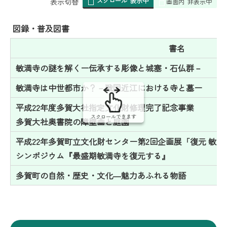
スクロール
表示中
表
表示切替
画面内
非表示中
組
み
図録・普及図書
の
書名
敏満寺の謎を解くー伝承する彫像と城塞・石仏群－
敏満寺は中世都市か？－戦国近江における寺と墓ー
平成22年度多賀大社指定文化財修理完了記念事業
スクロールできます
多賀大社奥書院の障壁画と庭園
平成22年多賀町立文化財センター第2回企画展「復元 敏
シンポジウム『最盛期敏満寺を復元する』
多賀町の自然・歴史・文化―魅力あふれる物語