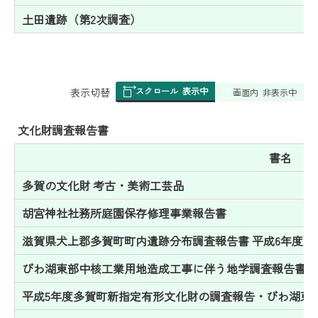
土田遺跡（第2次調査）
スクロール
表示中
表
表示切替
画面内
非表示中
組
み
文化財調査報告書
の
書名
多賀の文化財 考古・美術工芸品
胡宮神社社務所庭園保存修理事業報告書
滋賀県犬上郡多賀町町内遺跡分布調査報告書 平成6年度版
びわ湖東部中核工業用地造成工事に伴う地学調査報告書（
平成5年度多賀町新指定有形文化財の調査報告・びわ湖東