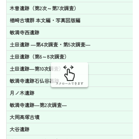
木曽遺跡（第2次～第7次調査）
楢崎古墳群 本文編・写真図版編
敏満寺西遺跡
土田遺跡 ―第4次調査・第5次調査―
土田遺跡（第6～8次調査）
土田遺跡―第10次調査）
敏満寺遺跡石仏谷墓跡
スクロールできます
月ノ木遺跡
敏満寺遺跡―第2次調査―
大岡高塚古墳
大谷遺跡