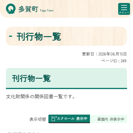
刊行物一覧
更新日：2026年06月15日
ページID :
249
刊行物一覧
文化財関係の関係図書一覧です。
スクロール
表示中
表
表示切替
画面内
非表示中
組